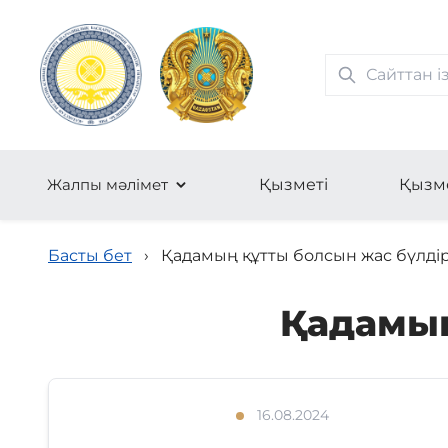
Жалпы мәлімет
Қызметі
Қызм
Басты бет
›
Қадамың құтты болсын жас бүлдір
Қадамың
16.08.2024