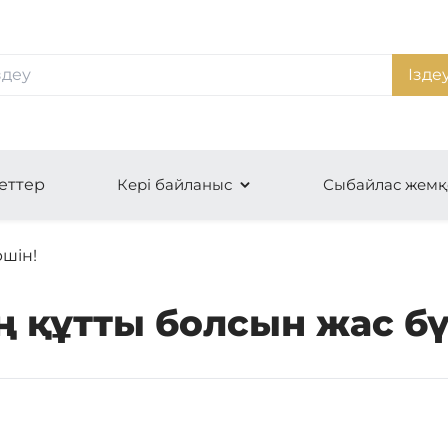
Ізде
еттер
Кері байланыс
Сыбайлас жемқ
шін!
 құтты болсын жас бү