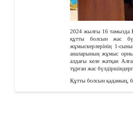
2024 жылғы 16 тамызда 
құтты болсын жас бүл
жұмыскерлерінің 1-сыны
аналарының жұмыс орны
алдағы келе жатқан Алғ
тұрған жас бүлдіршіндерг
Құтты болсын қадамың, б