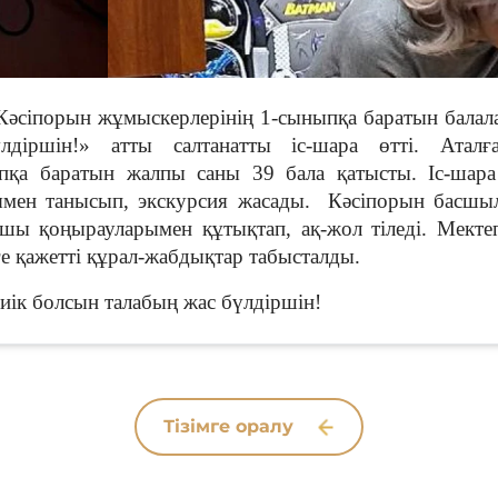
Кәсіпорын жұмыскерлерінің 1-сыныпқа баратын балал
діршін!» атты салтанатты іс-шара өтті. Аталға
пқа баратын жалпы саны 39 бала қатысты. Іс-шара
мен танысып, экскурсия жасады. Кәсіпорын басшыл
ашы қоңырауларымен құтықтап, ақ-жол тіледі. Мекте
е қажетті құрал-жабдықтар табысталды.
иік болсын талабың жас бүлдіршін!
Тізімге оралу