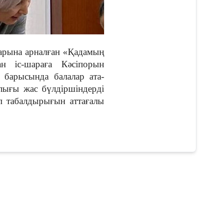
арына арналған «Қадамың
н іс-шараға Кәсіпорын
 барысында балалар ата-
ығы жас бүлдіршіндерді
п табалдырығын аттағалы