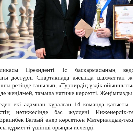
бликасы Президенті Іс басқармасының ведо
ағы дәстүрлі Спартакиада аясында шахматтан ж
ншы ретінде танылып, «Турнирдің үздік ойыншысы»
нде жеңілмей, тамаша нәтиже көрсетті. Жеңімпазды
ден екі адамнан құралған 14 команда қатысты.
естің нәтижесінде бас жүлдені Инженерлік-т
 Еркинбек Багзый өнер көрсеткен Материалдық-тех
сы құрметті үшінші орынды иеленді.