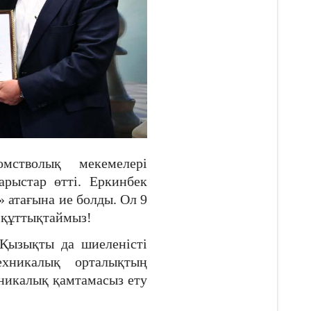
мстволық мекемелері
арыстар өтті. Еркинбек
 атағына ие болды. Ол 9
 құттықтаймыз!
 Қызықты да шиеленісті
ехникалық орталықтың
никалық қамтамасыз ету