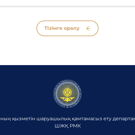
Тізімге оралу
ның қызметін шаруашылық қамтамасыз ету департам
ШЖҚ РМК