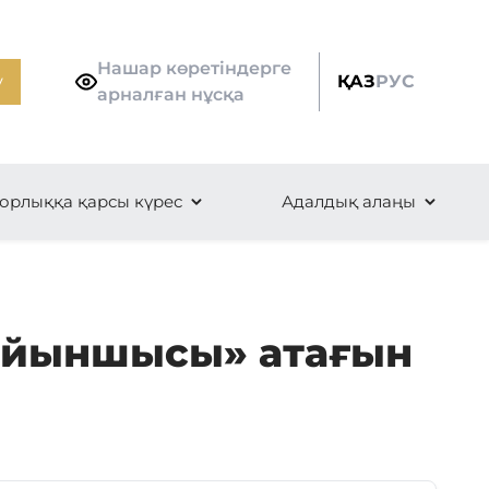
Нашар көретіндерге
у
ҚАЗ
РУС
арналған нұсқа
орлыққа қарсы күрес
Адалдық алаңы
 ойыншысы» атағын