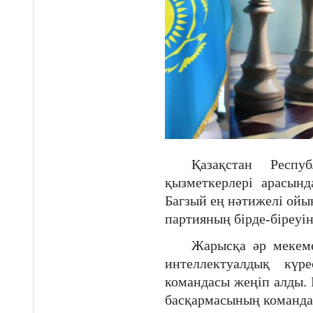
Қазақстан Респу
қызметкерлері арасынд
Багзый ең нәтижелі ойы
партияның бірде-біреуі
Жарысқа әр мекеме
интеллектуалдық күр
командасы жеңіп алды.
басқармасының команда