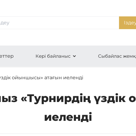
Ізде
еттер
Кері байланыс
Сыбайлас жемқ
үздік ойыншысы» атағын иеленді
ыз «Турнирдің үздік
иеленді