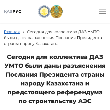
ҚАЗ
РУС
Главная
›
Сегодня для коллектива ДАЗ УМТО
были даны разъяснения Послания Президента
страны народу Казахстан...
Общие сведения
Сегодня для коллектива ДАЗ
УМТО были даны разъяснения
Деятельность
Послания Президента страны
народу Казахстана и
Услуги
предстоящего референдума
по строительству АЭС
Обратная связь